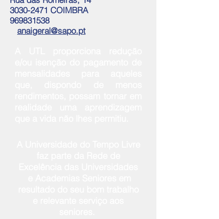
3030-2471
COIMBRA
969831538
anaigeral@sapo.pt
A UTL proporciona redução
e/ou isenção do pagamento de
mensalidades para aqueles
que, dispondo de menos
rendimentos, possam tornar em
realidade uma aprendizagem
que a vida não lhes permitiu.
A Universidade do Tempo Livre
faz parte da
Rede de
Excelência das Universidades
e Academias Seniores
em
resultado do seu bom trabalho
e relevante serviço aos
seniores.